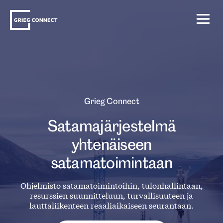
Skip
Grieg
to
Connect
content
Grieg Connect
Satamajärjestelmä
yhtenäiseen
satamatoimintaan
Ohjelmisto satamatoimintoihin, tulonhallintaan,
resurssien suunnitteluun, turvallisuuteen ja
lauttaliikenteen reaaliaikaiseen seurantaan.