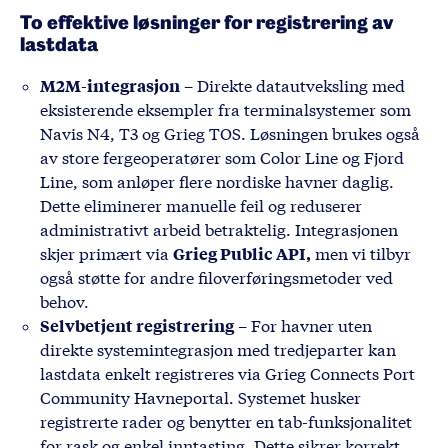
To effektive løsninger for registrering av
lastdata
M2M-integrasjon
– Direkte datautveksling med
eksisterende eksempler fra terminalsystemer som
Navis N4, T3 og Grieg TOS. Løsningen brukes også
av store fergeoperatører som Color Line og Fjord
Line, som anløper flere nordiske havner daglig.
Dette eliminerer manuelle feil og reduserer
administrativt arbeid betraktelig. Integrasjonen
Grieg Public API
,
skjer primært via
men vi tilbyr
også støtte for andre filoverføringsmetoder ved
behov.
Selvbetjent registrering
– For havner uten
direkte systemintegrasjon med tredjeparter kan
lastdata enkelt registreres via Grieg Connects Port
Community Havneportal. Systemet husker
registrerte rader og benytter en tab-funksjonalitet
for rask og enkel inntasting. Dette sikrer korrekt