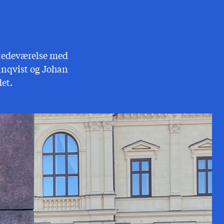
stedeværelse med
vanqvist og Johan
et.