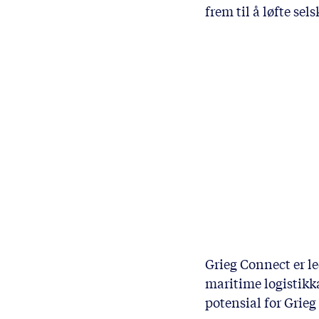
frem til å løfte s
Grieg Connect er l
maritime logistikka
potensial for Grie