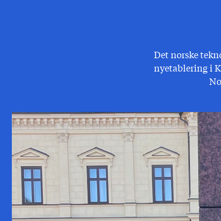
Det norske tekn
nyetablering i K
No