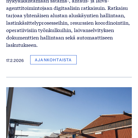
nykyaikaistamaan satama-, ahtaus- ja laiva-
agenttitoimintojaan digitaalisin ratkaisuin. Ratkaisu
tarjoaa yhtenäisen alustan aluskäyntien hallintaan,
lastinkäsittelyprosesseihin, resurssien koordinointiin,
operatiivisiin työnkulkuihin, laivanselvityksen
dokumenttien hallintaan sekä automaattiseen
laskutukseen.
AJANKOHTAISTA
17.2.2026