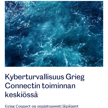
Kyberturvallisuus Grieg
Connectin toiminnan
keskiössä
Grieg Connect on onnistuneesti läpäissyt