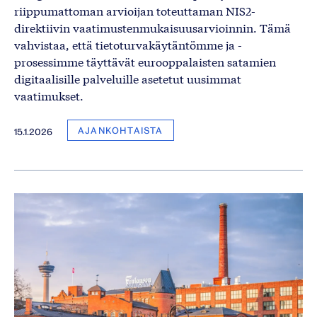
riippumattoman arvioijan toteuttaman NIS2-
direktiivin vaatimustenmukaisuusarvioinnin. Tämä
vahvistaa, että tietoturvakäytäntömme ja -
prosessimme täyttävät eurooppalaisten satamien
digitaalisille palveluille asetetut uusimmat
vaatimukset.
AJANKOHTAISTA
15.1.2026