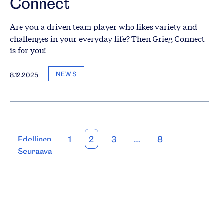
Connect
Are you a driven team player who likes variety and
challenges in your everyday life? Then Grieg Connect
is for you!
NEWS
8.12.2025
Artikkelien
Edellinen
1
2
3
…
8
Seuraava
sivutus