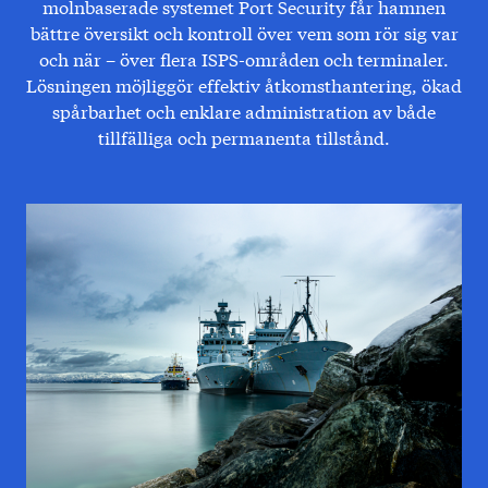
molnbaserade systemet Port Security får hamnen
bättre översikt och kontroll över vem som rör sig var
och när – över flera ISPS-områden och terminaler.
Lösningen möjliggör effektiv åtkomsthantering, ökad
spårbarhet och enklare administration av både
tillfälliga och permanenta tillstånd.