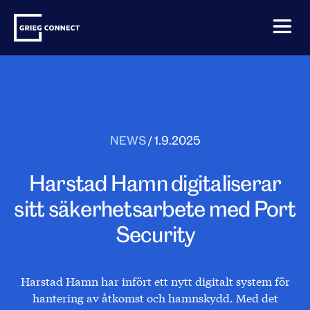
Skip
Grieg
to
Connect
content
NEWS
/
1.9.2025
Harstad Hamn digitaliserar
sitt säkerhetsarbete med Port
Security
Harstad Hamn har infört ett nytt digitalt system för
hantering av åtkomst och hamnskydd. Med det